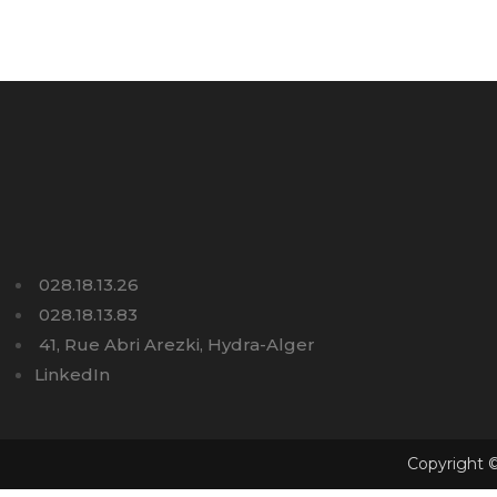
028.18.13.26
028.18.13.83
41, Rue Abri Arezki, Hydra-Alger
LinkedIn
Copyright ©