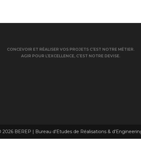
CONCEVOIR ET RÉALISER VOS PROJETS C’EST NOTRE MÉTIER.
AGIR POUR L’EXCELLENCE, C’EST NOTRE DEVISE.
 2026 BEREP | Bureau d'Etudes de Réalisations & d'Engineerin