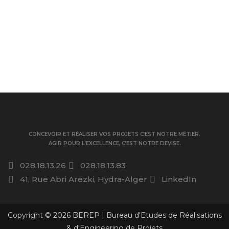
CONCEVOIR ET RÉALISER VOS PROJETS C’EST NOTRE MÉTIER.
AGIR POUR L’EXCELLENCE, C’EST NOTRE DEVISE.
028.18.13.26
028.18.13.83
41, Rue Abri Arezki, Hydra-Alger
LinkedIn
Copyright © 2026 BEREP | Bureau d'Etudes de Réalisations
& d'Engineering de Projets