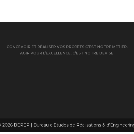
CONCEVOIR ET RÉALISER VOS PROJETS C’EST NOTRE MÉTIER.
AGIR POUR L’EXCELLENCE, C’EST NOTRE DEVISE.
 2026 BEREP | Bureau d'Etudes de Réalisations & d'Engineerin