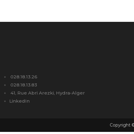
028.18.13.26
028.18.13.83
41, Rue Abri Arezki, Hydra-Alger
LinkedIn
Copyright ©