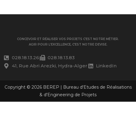
CONCEVOIR ET RÉALISER VOS PROJETS C’EST NOTRE MÉTIER.
AGIR POUR L’EXCELLENCE, C’EST NOTRE DEVISE.
028.18.13.26
028.18.13.83
41, Rue Abri Arezki, Hydra-Alger
LinkedIn
Copyright © 2026 BEREP | Bureau d'Etudes de Réalisations
& d'Engineering de Projets