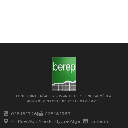
CONCEVOIR ET RÉALISER VOS PROJETS C’EST NOTRE MÉTIER.
AGIR POUR L’EXCELLENCE, C’EST NOTRE DEVISE.
028.18.13.26
028.18.13.83
41, Rue Abri Arezki, Hydra-Alger
LinkedIn