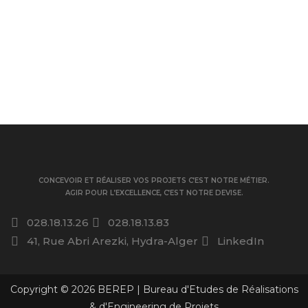
CONCEVOIR ET RÉALISER VOS PROJETS C’EST NOTRE MÉTIER.
AGIR POUR L’EXCELLENCE, C’EST NOTRE DEVISE.
028.18.13.26
028.18.13.83
41, Rue Abri Arezki, Hydra-Alger
LinkedIn
Copyright © 2026 BEREP | Bureau d'Etudes de Réalisations
& d'Engineering de Projets