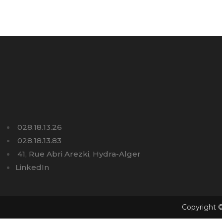
028.18.13.26
028.18.13.83
41, Rue Abri Arezki, Hydra-Alger
LinkedIn
Copyright ©