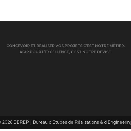
CONCEVOIR ET RÉALISER VOS PROJETS C’EST NOTRE MÉTIER.
AGIR POUR L’EXCELLENCE, C’EST NOTRE DEVISE.
 2026 BEREP | Bureau d'Etudes de Réalisations & d'Engineerin