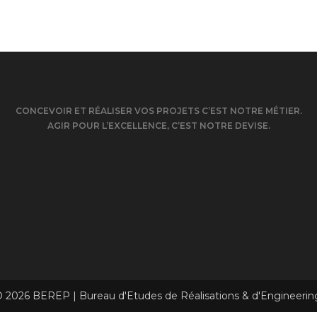
CONCEVOIR ET RÉALISER VOS PROJETS C’EST NOTRE MÉTIER.
AGIR POUR L’EXCELLENCE, C’EST NOTRE DEVISE.
 2026 BEREP | Bureau d'Etudes de Réalisations & d'Engineerin