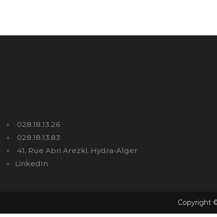
028.18.13.26
028.18.13.83
41, Rue Abri Arezki, Hydra-Alger
LinkedIn
Copyright ©