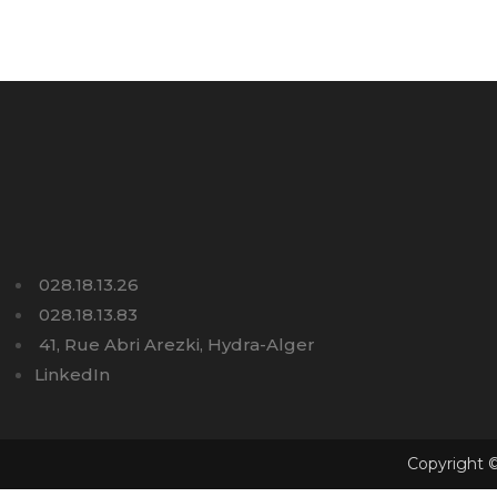
028.18.13.26
028.18.13.83
41, Rue Abri Arezki, Hydra-Alger
LinkedIn
Copyright ©