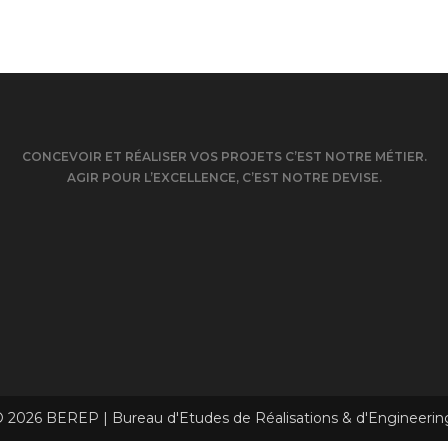
CONCEVOIR ET RÉALISER VOS PROJETS C’EST NOTRE MÉTIER.
AGIR POUR L’EXCELLENCE, C’EST NOTRE DEVISE.
 2026 BEREP | Bureau d'Etudes de Réalisations & d'Engineerin